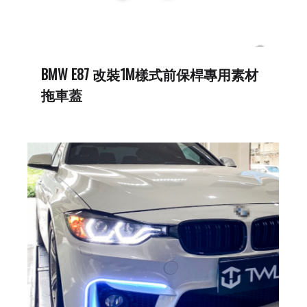
BMW E87 改裝1M樣式前保桿專用素材
拖車蓋