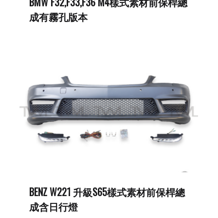
BMW F32,F33,F36 M4樣式素材前保桿總
成有霧孔版本
BENZ W221 升級S65樣式素材前保桿總
成含日行燈