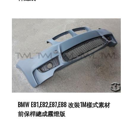
BMW E81,E82,E87,E88 改裝1M樣式素材
前保桿總成霧燈版