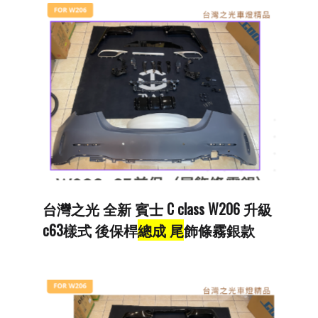
台灣之光 全新 賓士 C class W206 升級
c63樣式 後保桿
總成 尾
飾條霧銀款