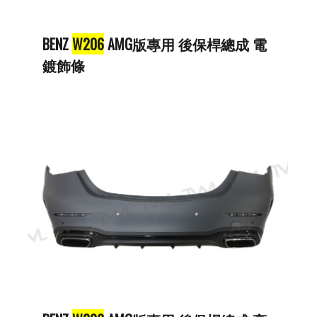
BENZ
W206
AMG版專用 後保桿總成 電
鍍飾條