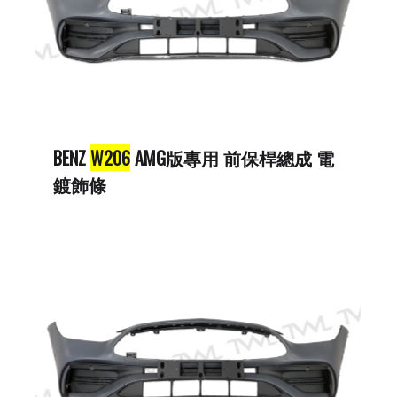
BENZ
W206
AMG版專用 前保桿總成 電
鍍飾條