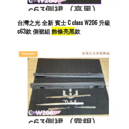
台灣之光 全新 賓士 C class W206 升級
c63款 側裙組
飾條亮黑
款