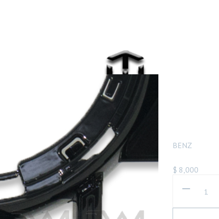
G
BENZ
$
8,000