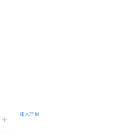
立式亮黑
T款大星
水箱罩
加入詢價