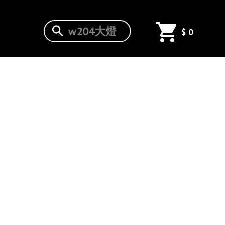
ENZ
$
0
LC,X253
小改款一般
版本專用直