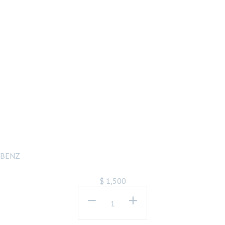
BENZ W204
W212 原廠型 前
保桿 專用 霧燈
台灣製 C300
C200 E200
BENZ
$
1,500