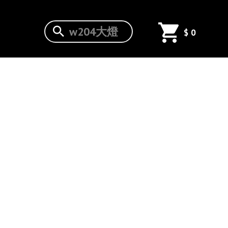
MW G30
$
0
M5樣式碳
維 卡夢
翼 鴨尾