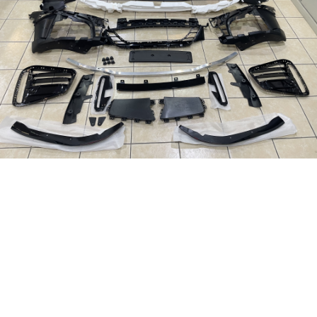
台灣之光車燈精
品 BMW 4系列
G22 G23 440 Ｍ
TECH前保桿 改