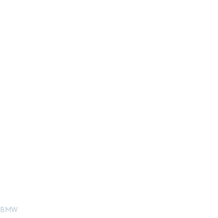
<台灣之光車燈
精品> BMW
F34 3GT 13 14
15年亮黑 鋼琴烤
漆黑 單線 水箱
罩 鼻頭 水柵
320 318 328
BMW