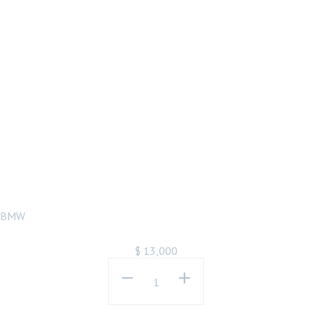
台灣之光 E90
E91 LCI 後期
HID 魚眼改裝大
燈組 黑底款 台
灣製造
BMW
$
13,000