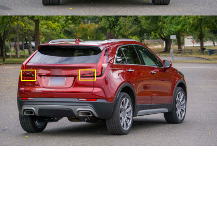
台灣之光車燈精
品 凱迪拉克