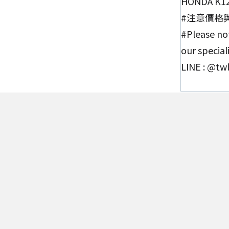
HONDA K
#注意價格
#Please not
our special
LINE : @t