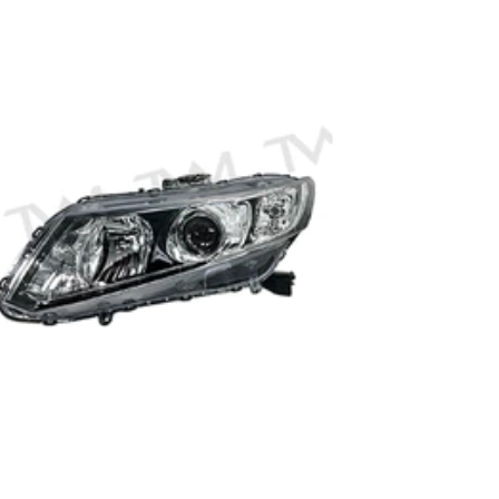
原
鑽
射
燈