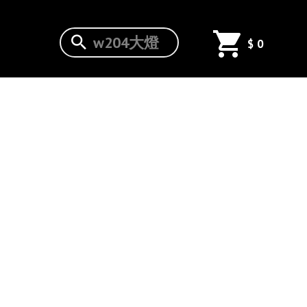
現代
$
0
ERNA 15
6 17 18年
原廠樣式