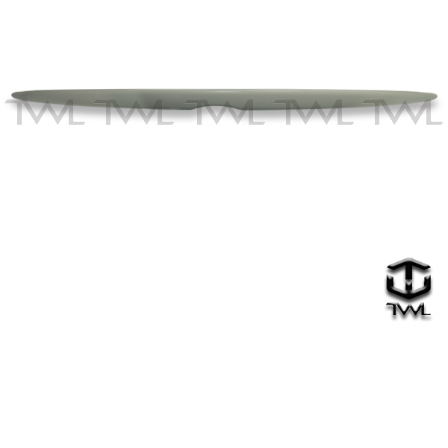
LEXUS
IS250,IS350 原