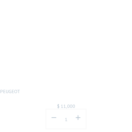
PEUGEOT
PEUGEOT 寶獅
207 LED R8 光
條黑底魚眼投射
大燈組 頭燈
PEUGEOT
$
11,000