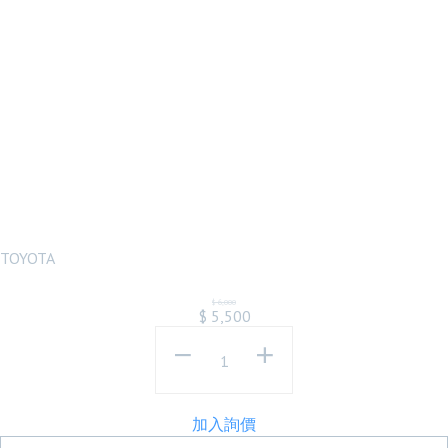
01 02 03 04 05
06 07年雙光圈
LED魚眼投射黑
框大燈組台製
TOYOTA
$
6,000
$
5,500
加入詢價