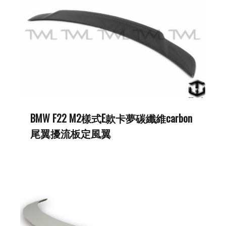
BMW F22 M2樣式E款卡夢碳纖維carbon
尾翼擾流板定風翼