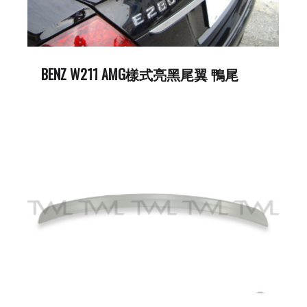
BENZ W211 AMG樣式亮黑尾翼 鴨尾