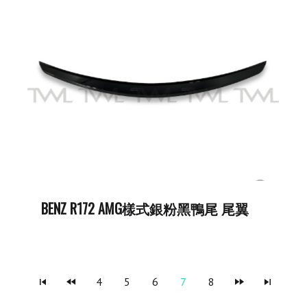
BENZ R172 AMG樣式銀粉黑鴨尾 尾翼
4
5
6
7
8